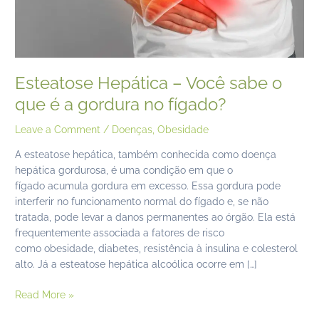
a
gordura
no
fígado?
Esteatose Hepática – Você sabe o
que é a gordura no fígado?
Leave a Comment
/
Doenças
,
Obesidade
A esteatose hepática, também conhecida como doença
hepática gordurosa, é uma condição em que o
fígado acumula gordura em excesso. Essa gordura pode
interferir no funcionamento normal do fígado e, se não
tratada, pode levar a danos permanentes ao órgão. Ela está
frequentemente associada a fatores de risco
como obesidade, diabetes, resistência à insulina e colesterol
alto. Já a esteatose hepática alcoólica ocorre em […]
Read More »