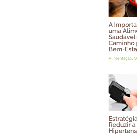
A Importâ
uma Alim
Saudável:
Caminho 
Bem-Esta
Alimentação
,
O
Estratégi
Reduzir a
Hipertens