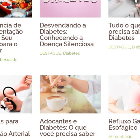
ncia de
Desvendando a
Tudo o qu
entação
Diabetes:
precisa sa
 Seu
Conhecendo a
Diabetes
para o
Doença Silenciosa
DESTAQUE
,
Diab
r
DESTAQUE
,
Diabetes
besidade
as para
Adoçantes e
Refluxo Ga
Diabetes: O que
Esofágico
ão Arterial
você precisa saber
Alimentação