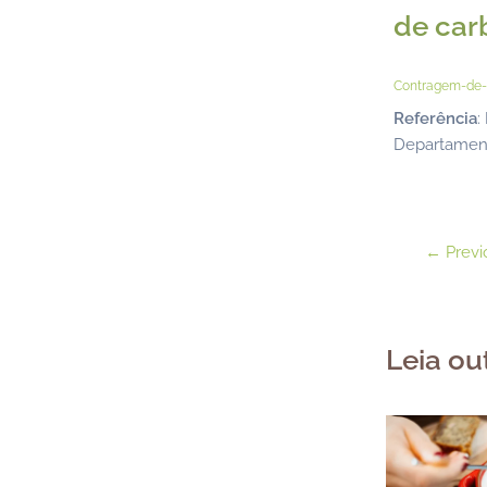
de car
Contragem-de-c
Referência
:
Departament
←
Previ
Leia ou