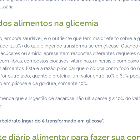
ssária.
 dos alimentos na glicemia
o, embora saudável, é o nutriente que tem maior efeito sobre a gl
idade (100%) do que é ingerido transforma-se em glicose. Quand
 açúcares ou amido, apresentam respostas diferentes daqueles
om fibras, compostos bioativos, vitaminas, minerais e com baixo
 alimentos. Esta é a razão principal que o coloca como foco do 
Por outro lado, quanto a proteína, um valor entre 30% e 60% pod
o em glicose e da gordura, somente 10%.
enda que a ingestão de sacarose não ultrapasse 5 a 10% do valo
a.
rboidrato ingerido é transformado em glicose”.
te diário alimentar para fazer sua c