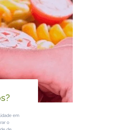
os?
ilidade em
rar o
ade de