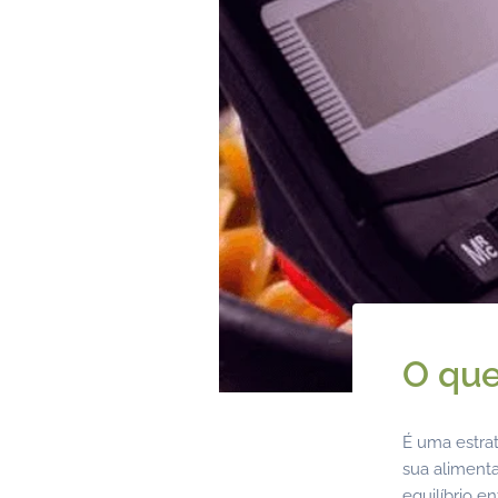
O que
É uma estrat
sua alimenta
equilíbrio e