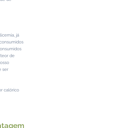
icemia, já
o consumidos
 consumidos
 teor de
nosso
e ser
r calórico
ontagem