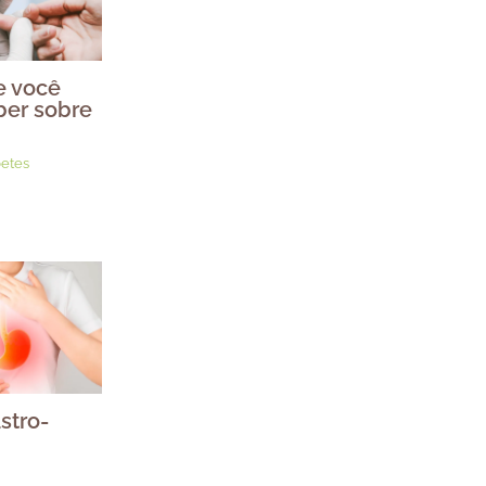
e você
ber sobre
etes
stro-