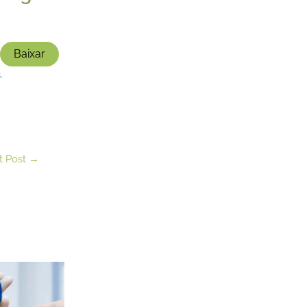
Baixar
.
t Post
→