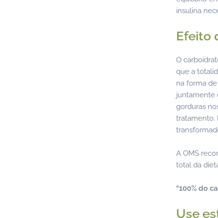
insulina nece
Efeito
O carboidrat
que a total
na forma de
juntamente c
gorduras nos
tratamento. 
transformad
A OMS recom
total da diet
“100% do ca
Use es